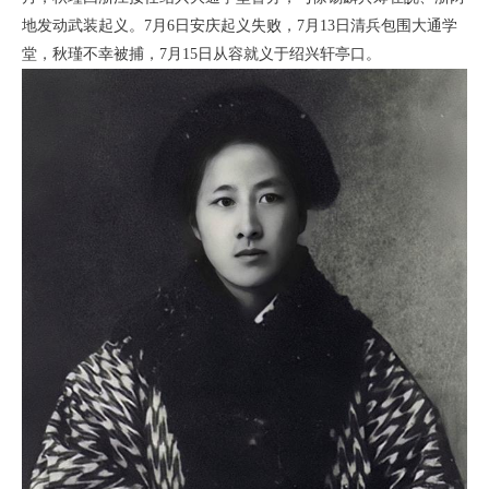
地发动武装起义。7月6日安庆起义失败，7月13日清兵包围大通学
堂，秋瑾不幸被捕，7月15日从容就义于绍兴轩亭口。