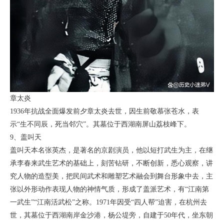
章太炎
1936年抗战全面爆发前夕章太炎去世，因生前敬慕张苍水，表
示“生不同辰，死当邻穴”。其墓位于西湖南屏山荔枝峰下。
9、盖叫天
盖叫天本名张英杰，是著名的京剧演员，他以短打武生为主，在继
承李春来武生艺术的基础上，刻苦钻研，不断创新，悉心观察，讲
究人物的造型美，把民间武术和雕塑艺术融会到舞台形象中去，主
张以外形动作表现人物的神情气质，形成了盖派艺术，有“江南第
一武生”“江南活武松”之称。1971年因受“四人帮”迫害，在杭州去
世，其墓位于西湖南岸金沙港，杨公堤旁，自建于50年代，坐东朝