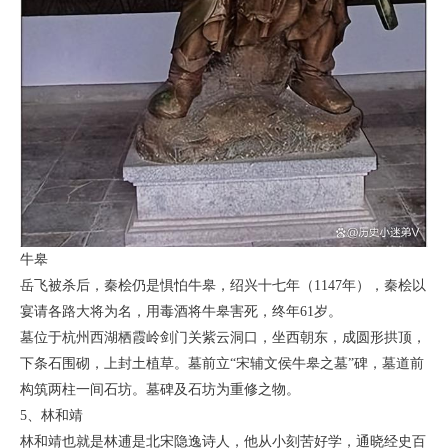
牛皋
岳飞被杀后，秦桧仍是惧怕牛皋，绍兴十七年（1147年），秦桧以
宴请各路大将为名，用毒酒将牛皋害死，终年61岁。
墓位于杭州西湖栖霞岭剑门关紫云洞口，坐西朝东，成圆形拱顶，
下条石围砌，上封土植草。墓前立“宋辅文侯牛皋之墓”碑，墓道前
构筑两柱一间石坊。墓碑及石坊为重修之物。
5、林和靖
林和靖也就是林逋是北宋隐逸诗人，他从小刻苦好学，通晓经史百