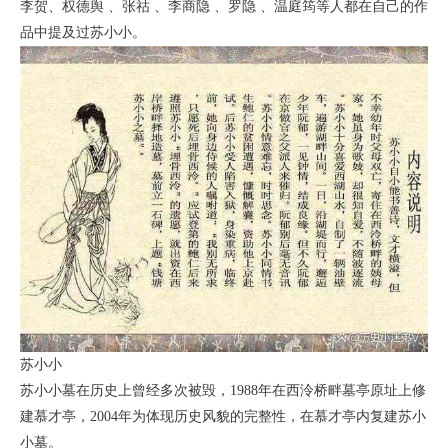
李贺、权德舆 、张祜 、李商隐 、罗隐 、温庭筠等人都在自己的作
品中提及过苏小小。
苏小小
苏小小墓在历史上曾经多次被毁，1988年在西泠桥畔墓亭原址上修
建慕才亭，2004年为体现历史风貌的完整性，在慕才亭内复建苏小
小墓。