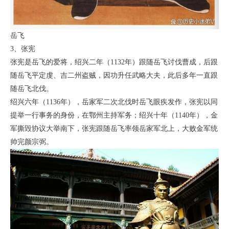
岳飞
3、张宪
张宪是岳飞的爱将，绍兴二年（1132年）跟随岳飞讨伐曹成，后跟
随岳飞平定虔、吉二州盗贼，因功升任武略大夫，此后多年一直跟
随岳飞北伐。
绍兴六年（1136年），岳家军二次北伐时岳飞眼疾发作，张宪以同
提举一行事务的身份，在鄂州主持军务；绍兴十年（1140年），金
军撕毁协议大举南下，张宪跟随岳飞率领岳家军北上，大败金军统
帅完颜宗弼。