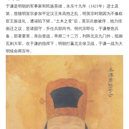
于谦是明朝的军事家和民族英雄，永乐十九年（1421年）进士及
第，曾随明宣宗参加平定汉王朱高煦之乱，明英宗时期因为不像权
宦王振送礼，遭诬陷下狱，“土木之变”后，英宗兵败被俘，他力排
南迁之议，坚请固守，升任兵部尚书。明代宗即位，于谦整饬兵
备，部署要害，亲自督战，率师二十二万，列阵北京九门外，抵御
瓦剌大军。在于谦的指挥下，明朝打赢北京保卫战，于谦一战为大
明续命两百年。