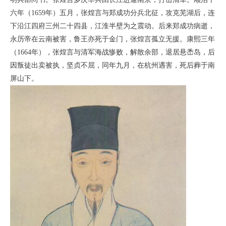
六年（1659年）五月，张煌言与郑成功分兵北征，攻克芜湖后，连
下沿江四府三州二十四县，江淮半壁为之震动。后来郑成功病逝，
永历帝在云南被害，鲁王亦死于金门，张煌言孤立无援。康熙三年
（1664年），张煌言与清军海战惨败，解散余部，退居悬㟀岛，后
因叛徒出卖被执，坚贞不屈，同年九月，在杭州遇害，死后葬于南
屏山下。