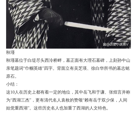
秋瑾
秋瑾墓位于白堤尽头西泠桥畔，墓正面有大理石墓碑，上刻孙中山
亲笔题词“巾帼英雄”四字。背面立有吴芝瑛、徐白华所书的墓志铭
原石。
小结：
这10人在历史上都有着一定的地位，其中岳飞和于谦、张煌言并称
为“西湖三杰”，更有清代名人袁枚的赞颂“赖有岳于双少保，人间
始觉重西湖”。这些历史名人也加重了西湖的人文特色。