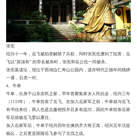
张宪
绍兴十一年，岳飞被陷害解除了兵权，同时张宪也遭到了陷害，岳
飞以“莫须有” 的罪名被杀时，张宪和岳云也一同被杀。
张宪墓遗址，现位于西湖边仁寿山公园内，遗存明代正德年间残碑
一通，石虎一对。
4、牛皋
牛皋，出身于山东农民之家，早年曾聚集家乡人民抗金，绍兴三年
（1133年），牛皋投靠了岳飞。在加入岳家军之前，牛皋就与岳飞
有书信来往，两人也是志趣相投并且多有战功，因此牛皋投靠岳家
军后就被岳飞委以重任。
加入岳家军后，牛皋于绍兴四年生擒伪齐大将王嵩，绍兴五年活捉
杨幺，之后更是跟随岳飞参与了北伐之战。