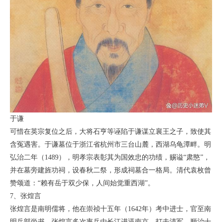
于谦
可惜在英宗复位之后，大将石亨等诬陷于谦谋立襄王之子，致使其
含冤遇害。于谦墓位于浙江省杭州市三台山麓，西湖乌龟潭畔。明
弘治二年（1489），明孝宗表彰其为国效忠的功绩，赐谥“肃愍”，
并在墓旁建旌功祠，设春秋二祭，形成祠墓合一格局。清代袁枚曾
赞颂道：“赖有岳于双少保，人间始觉重西湖”。
7、张煌言
张煌言是南明儒将，他在崇祯十五年（1642年）考中进士，官至南
明兵部尚书。张煌言多次率兵由长江进逼南京，打击清军。顺治十