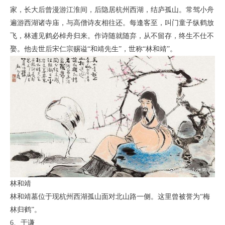
家，长大后曾漫游江淮间，后隐居杭州西湖，结庐孤山。常驾小舟
遍游西湖诸寺庙，与高僧诗友相往还。每逢客至，叫门童子纵鹤放
飞，林逋见鹤必棹舟归来。作诗随就随弃，从不留存，终生不仕不
娶。他去世后宋仁宗赐谥“和靖先生”，世称“林和靖”。
林和靖
林和靖墓位于现杭州西湖孤山面对北山路一侧。这里曾被誉为“梅
林归鹤”。
6、于谦