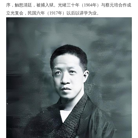
序，触怒清廷，被捕入狱。光绪三十年（1904年）与蔡元培合作成
立光复会，民国六年（1917年）以后以讲学为业。