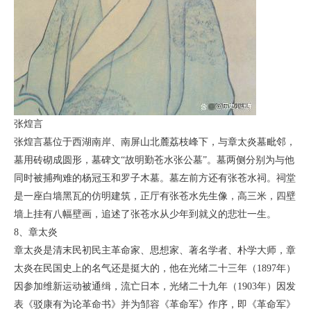
张煌言
张煌言墓位于西湖南岸、南屏山北麓荔枝峰下，与章太炎墓毗邻，
墓用砖砌成圆形，墓碑文“故明勤苍水张公墓”。墓两侧分别为与他
同时被捕殉难的杨冠玉和罗子木墓。墓左前方还有张苍水祠。祠堂
是一座白墙黑瓦的仿明建筑，正厅有张苍水先生像，高三米，四壁
墙上挂有八幅壁画，追述了张苍水从少年到就义的悲壮一生。
8、章太炎
章太炎是清末民初民主革命家、思想家、著名学者、朴学大师，章
太炎在民国史上的名气还是挺大的，他在光绪二十三年（1897年）
因参加维新运动被通缉，流亡日本，光绪二十九年（1903年）因发
表《驳康有为论革命书》并为邹容《革命军》作序，即《革命军》