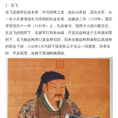
2、岳飞
岳飞是南宋抗金名将，中兴四将之首，他从20岁起，四次从军，从
一名小兵逐渐成长为宋朝的抗金名将，自建炎二年（1128年）遇宗
泽至绍兴十一年（1141年）止，先后参与、指挥大小战斗数百次，
在岳飞的指挥下，岳家军打到朱仙镇，可是在赵构这个主和派的掣
肘下，岳飞被赵构用12道金牌召回，回来后被赵构和秦桧以莫须有
的罪名下狱，1142年1月与部下张宪和儿子岳云一同遇害。宋孝宗
时，平反昭雪，改葬于西湖畔栖霞岭。