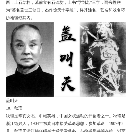
西，土石结构，墓前立有石碑坊，上书“学到老”三字，两旁楹联
为“英名盖世三岔口，杰作惊天十字坡”，将其姓名、艺名和戏名巧
妙地镶嵌其内。
盖叫天
10、秋瑾
秋瑾是辛亥女杰、巾帼英雄，中国女权运动的开创者之一。秋瑾是
浙江绍兴人，1904年东渡日本接受革命思想，参加革命，1907年2
月，秋瑾回浙江接任绍兴大通学堂督办，与徐锡麟共筹在皖、浙两